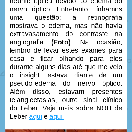
neurite óptica devido ao edema do 
nervo óptico. Entretanto, tínhamos 
uma questão: a retinografia 
mostrava o edema, mas não havia 
extravasamento do contraste na 
angiografia 
(Foto)
. Na ocasião, 
lembro de levar estes exames para 
casa e ficar olhando para eles 
durante alguns dias até que me veio 
o insight: estava diante de um 
pseudo-edema do nervo óptico. 
Além disso, estavam presentes 
telangiectasias, outro sinal clínico 
do Leber. Veja mais sobre NOH de 
Leber 
aqui
 e 
aqui 