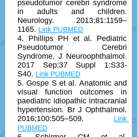
pseudotumor cerebri syndrome 
in adults and children. 
Neurology. 2013;81:1159–
1165. 
Link PUBMED
Phillips PH et al. Pediatric 
Pseudotumor Cerebri 
Syndrome. J Neuroophthalmol. 
2017 Sep;37 Suppl 1:S33-
S40. 
Link PUBMED
Gospe S et al. Anatomic and 
visual function outcomes in 
paediatric idiopathic intracranial 
hypertension. Br J Ophthalmol. 
2016;100:505–509. 
Link 
PUBMED
Schirmer CM et al. 