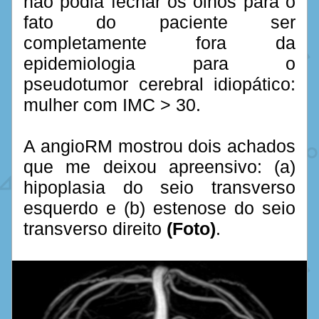
não podia fechar os olhos para o 
fato do paciente ser 
completamente fora da 
epidemiologia para o 
pseudotumor cerebral idiopático: 
mulher com IMC > 30.
A angioRM mostrou dois achados 
que me deixou apreensivo: (a) 
hipoplasia do seio transverso 
esquerdo e (b) estenose do seio 
transverso direito 
(Foto)
.